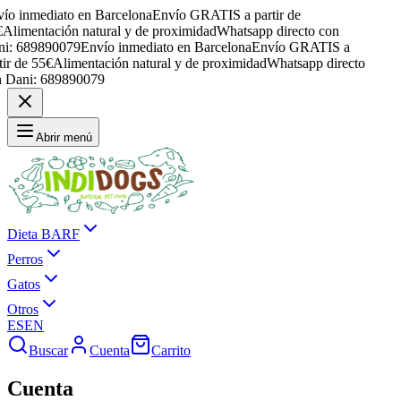
ío inmediato en Barcelona
Envío GRATIS a partir de
€
Alimentación natural y de proximidad
Whatsapp directo con
ni: 689890079
Envío inmediato en Barcelona
Envío GRATIS a
tir de 55€
Alimentación natural y de proximidad
Whatsapp directo
n Dani: 689890079
Abrir menú
Dieta BARF
Perros
Gatos
Otros
ES
EN
Buscar
Cuenta
Carrito
Cuenta