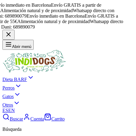
ío inmediato en Barcelona
Envío GRATIS a partir de
€
Alimentación natural y de proximidad
Whatsapp directo con
i: 689890079
Envío inmediato en Barcelona
Envío GRATIS a
tir de 55€
Alimentación natural y de proximidad
Whatsapp directo
 Dani: 689890079
Abrir menú
Dieta BARF
Perros
Gatos
Otros
ES
EN
Buscar
Cuenta
Carrito
Búsqueda